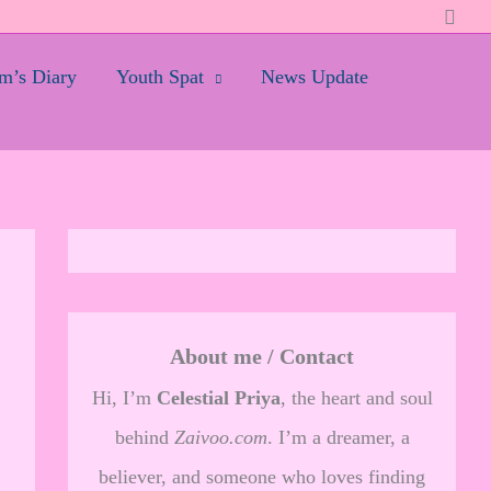
Searc
’s Diary
Youth Spat
News Update
About me / Contact
Hi, I’m
Celestial Priya
, the heart and soul
behind
Zaivoo.com
. I’m a dreamer, a
believer, and someone who loves finding