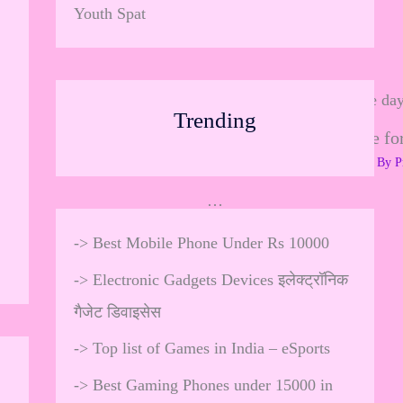
…
Youth Spat
Trending
The Perfect Dress Code for
Leave a Comment
/
Youth Spat
/ By
P
…
->
Best Mobile Phone Under Rs 10000
->
Electronic Gadgets Devices इलेक्ट्रॉनिक
गैजेट डिवाइसेस
->
Top list of Games in India – eSports
->
Best Gaming Phones under 15000 in