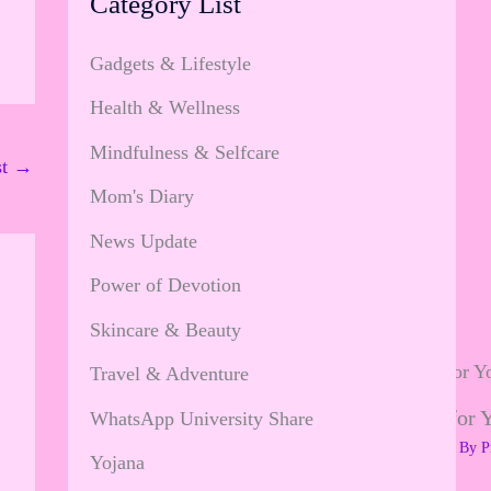
Category List
Gadgets & Lifestyle
Health & Wellness
Mindfulness & Selfcare
st
→
Mom's Diary
News Update
Power of Devotion
Skincare & Beauty
Travel & Adventure
Valentine’s Day Gifts for 
WhatsApp University Share
Leave a Comment
/
Youth Spat
/ By
P
Yojana