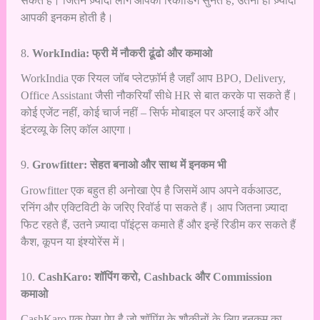
सकते हैं। जितने ज़्यादा लोग आपकी रिकॉर्डिंग सुनते हैं, उतनी ही ज़्यादा
आपकी इनकम होती है।
8.
WorkIndia: फ्री में नौकरी ढूंढो और कमाओ
WorkIndia एक रियल जॉब प्लेटफ़ॉर्म है जहाँ आप BPO, Delivery,
Office Assistant जैसी नौकरियाँ सीधे HR से बात करके पा सकते हैं।
कोई एजेंट नहीं, कोई चार्ज नहीं – सिर्फ मोबाइल पर अप्लाई करें और
इंटरव्यू के लिए कॉल आएगा।
9.
Growfitter: सेहत बनाओ और साथ में इनकम भी
Growfitter एक बहुत ही अनोखा ऐप है जिसमें आप अपने वर्कआउट,
रनिंग और एक्टिविटी के जरिए रिवॉर्ड पा सकते हैं। आप जितना ज़्यादा
फिट रहते हैं, उतने ज़्यादा पॉइंट्स कमाते हैं और इन्हें रिडीम कर सकते हैं
कैश, कूपन या इंश्योरेंस में।
10.
CashKaro: शॉपिंग करो, Cashback और Commission
कमाओ
CashKaro एक ऐसा ऐप है जो शॉपिंग के शौकीनों के लिए इनकम का