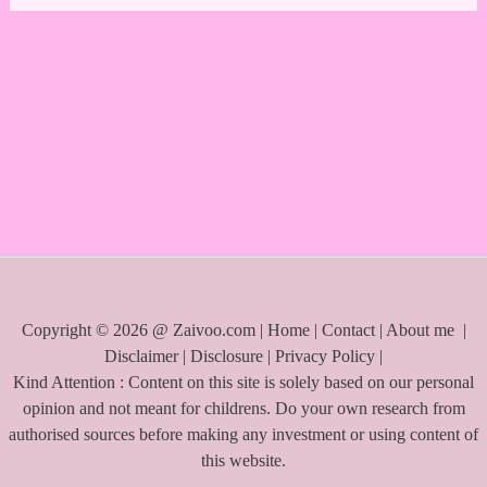
a
r
c
h
f
o
r
:
Copyright © 2026 @ Zaivoo.com |
Home
|
Contact
|
About me
|
Disclaimer
|
Disclosure
|
Privacy Policy
|
Kind Attention : Content on this site is solely based on our personal
opinion and not meant for childrens. Do your own research from
authorised sources before making any investment or using content of
this website.