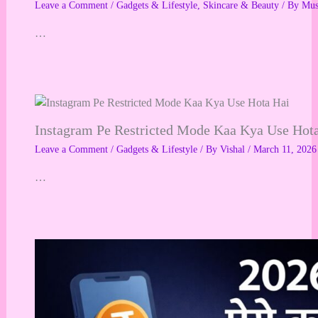
Leave a Comment
/
Gadgets & Lifestyle
,
Skincare & Beauty
/ By
Mu
…
Instagram Pe Restricted Mode Kaa Kya Use Hot
Leave a Comment
/
Gadgets & Lifestyle
/ By
Vishal
/
March 11, 2026
…