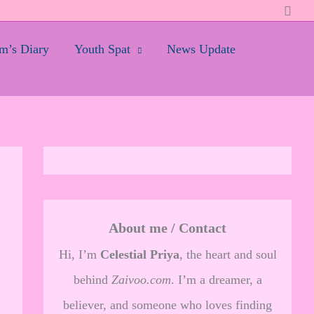
Searc
’s Diary
Youth Spat
News Update
About me / Contact
Hi, I’m
Celestial Priya
, the heart and soul
behind
Zaivoo.com
. I’m a dreamer, a
believer, and someone who loves finding