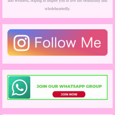
and wellness, hoping to inspire you to live life beautifully and
wholeheartedly.