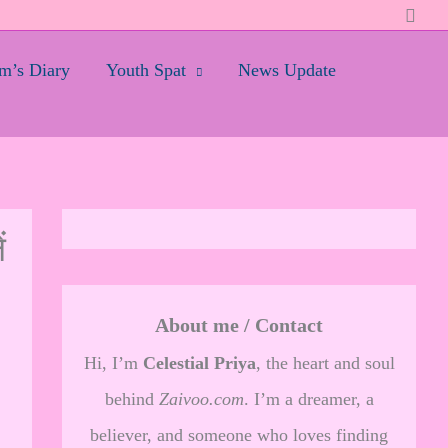
Searc
’s Diary
Youth Spat
News Update
ं
About me / Contact
Hi, I’m
Celestial Priya
, the heart and soul
behind
Zaivoo.com
. I’m a dreamer, a
believer, and someone who loves finding