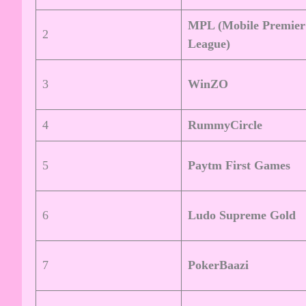
MPL (Mobile Premier
2
League)
3
WinZO
4
RummyCircle
5
Paytm First Games
6
Ludo Supreme Gold
7
PokerBaazi