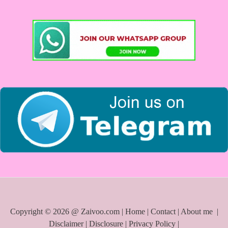
c
h
f
o
r
:
Copyright © 2026 @ Zaivoo.com |
Home
|
Contact
|
About me
|
Disclaimer
|
Disclosure
|
Privacy Policy
|