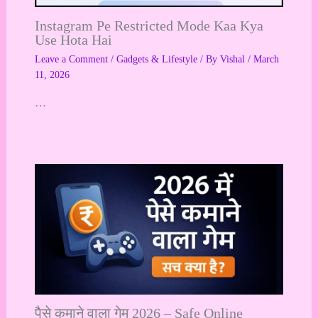
Instagram Pe Restricted Mode Kaa Kya
Use Hota Hai
Leave a Comment
/
Gadgets & Lifestyle
/ By
Vishal
/
March
11, 2026
…
पैसे कमाने वाला गेम 2026 – Safe Online