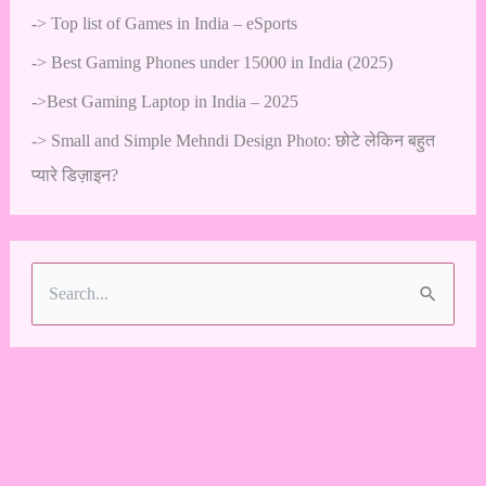
->
Top list of Games in India – eSports
->
Best Gaming Phones under 15000 in India (2025)
->
Best Gaming Laptop in India – 2025
->
Small and Simple Mehndi Design Photo: छोटे लेकिन बहुत
प्यारे डिज़ाइन?
S
e
a
r
c
h