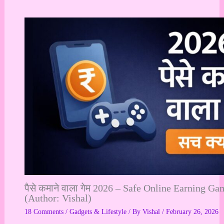
पैसे कमाने वाला गेम 2026 – Safe Online Earning Ga
(Author: Vishal)
18 Comments
/
Gadgets & Lifestyle
/ By
Vishal
/
February 26, 2026