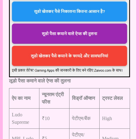
लूडो पैसा कमाने वाले ऐप्स की तुलना
न्यूनतम एंट्री
ऐप का नाम
विड्रॉ ऑप्शन
ट्रस्ट लेवल
फीस
Ludo
₹10
पेटीएम/बैंक
High
Supreme
पेटीएम/
MPL Ludo
₹5
Medium