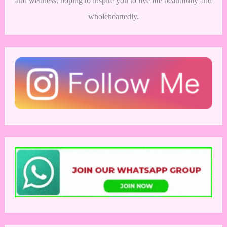
and wellness, hoping to inspire you to live life beautifully and
wholeheartedly.