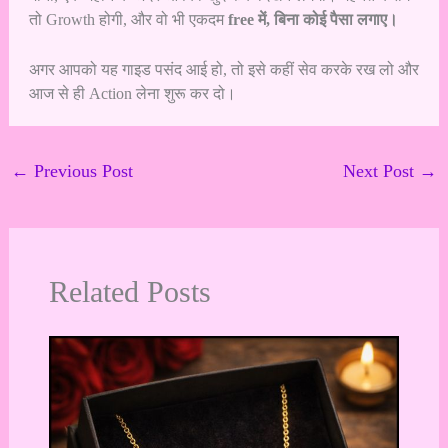
तो Growth होगी, और वो भी एकदम
free में, बिना कोई पैसा लगाए।
अगर आपको यह गाइड पसंद आई हो, तो इसे कहीं सेव करके रख लो और
आज से ही Action लेना शुरू कर दो।
←
Previous Post
Next Post
→
Related Posts