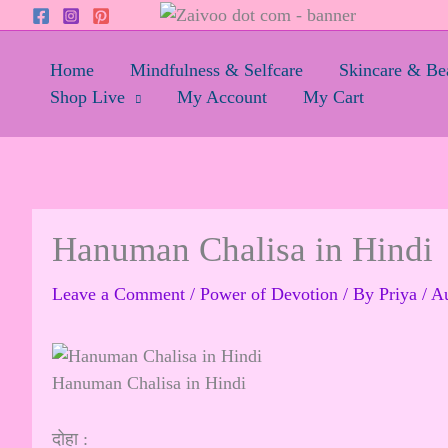
Skip
to
content
Home
Mindfulness & Selfcare
Skincare & Be
Shop Live
My Account
My Cart
Hanuman Chalisa in Hindi
Leave a Comment
/
Power of Devotion
/ By
Priya
/
Au
Hanuman Chalisa in Hindi
दोहा :