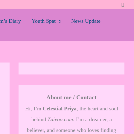
Searc
’s Diary
Youth Spat
News Update
About me / Contact
Hi, I’m
Celestial Priya
, the heart and soul
behind
Zaivoo.com
. I’m a dreamer, a
believer, and someone who loves finding