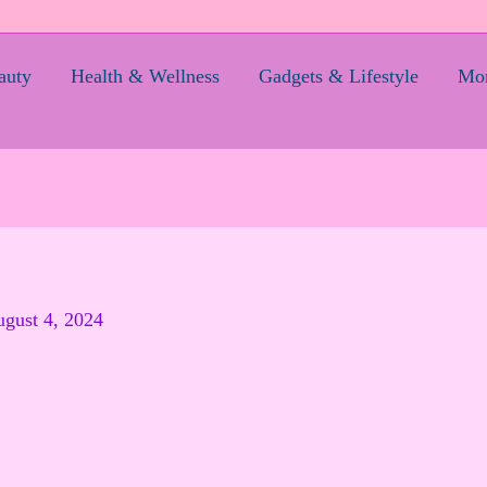
auty
Health & Wellness
Gadgets & Lifestyle
Mom
gust 4, 2024