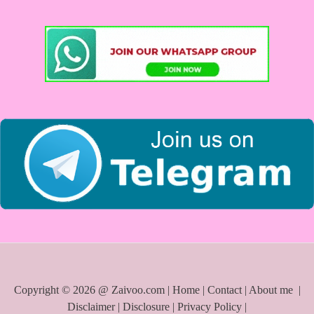
c
h
f
o
r
:
Copyright © 2026 @ Zaivoo.com |
Home
|
Contact
|
About me
|
Disclaimer
|
Disclosure
|
Privacy Policy
|