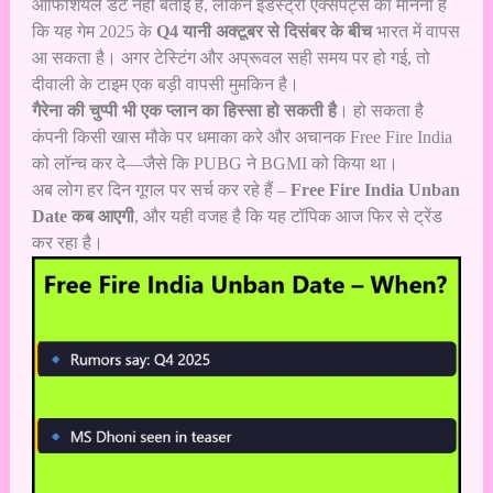
ऑफिशियल डेट नहीं बताई है, लेकिन इंडस्ट्री एक्सपर्ट्स का मानना है
कि यह गेम 2025 के
Q4 यानी अक्टूबर से दिसंबर के बीच
भारत में वापस
आ सकता है। अगर टेस्टिंग और अप्रूवल सही समय पर हो गई, तो
दीवाली के टाइम एक बड़ी वापसी मुमकिन है।
गैरेना की चुप्पी भी एक प्लान का हिस्सा हो सकती है
। हो सकता है
कंपनी किसी खास मौके पर धमाका करे और अचानक Free Fire India
को लॉन्च कर दे—जैसे कि PUBG ने BGMI को किया था।
अब लोग हर दिन गूगल पर सर्च कर रहे हैं –
Free Fire India Unban
Date कब आएगी
, और यही वजह है कि यह टॉपिक आज फिर से ट्रेंड
कर रहा है।