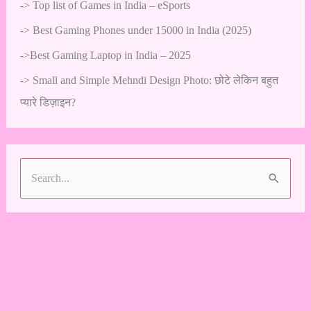
->
Top list of Games in India – eSports
->
Best Gaming Phones under 15000 in India (2025)
->
Best Gaming Laptop in India – 2025
->
Small and Simple Mehndi Design Photo: छोटे लेकिन बहुत
प्यारे डिज़ाइन?
S
e
a
r
c
h