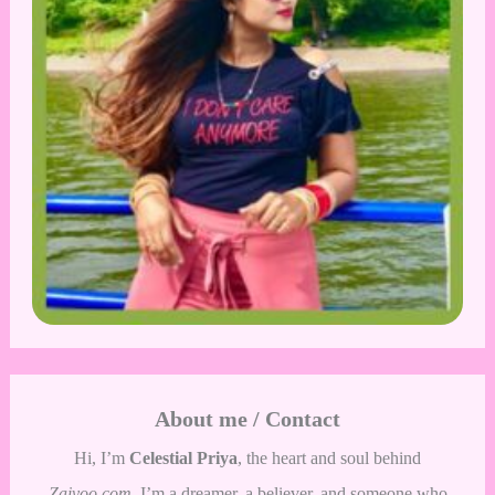
About me / Contact
Hi, I’m
Celestial Priya
, the heart and soul behind
Zaivoo.com
. I’m a dreamer, a believer, and someone who