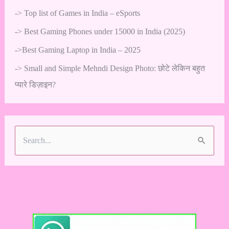
->
Top list of Games in India – eSports
->
Best Gaming Phones under 15000 in India (2025)
->
Best Gaming Laptop in India – 2025
->
Small and Simple Mehndi Design Photo: छोटे लेकिन बहुत
प्यारे डिज़ाइन?
S
e
a
r
c
h