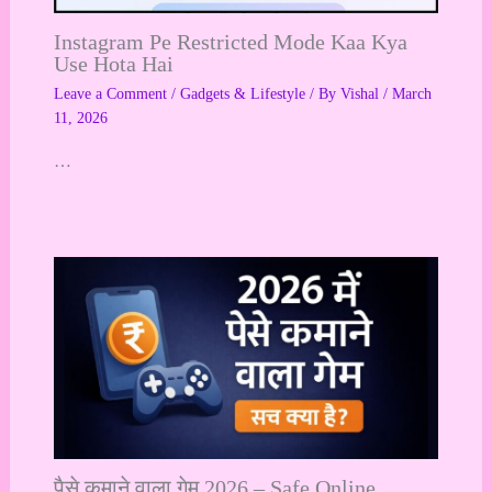
Instagram Pe Restricted Mode Kaa Kya
Use Hota Hai
Leave a Comment
/
Gadgets & Lifestyle
/ By
Vishal
/
March
11, 2026
…
पैसे कमाने वाला गेम 2026 – Safe Online