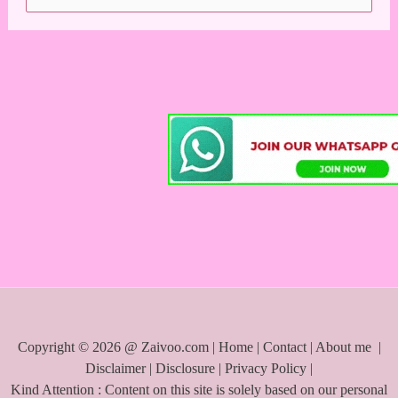
e
a
r
c
h
f
o
r
:
Copyright © 2026 @ Zaivoo.com |
Home
|
Contact
|
About me
|
Disclaimer
|
Disclosure
|
Privacy Policy
|
Kind Attention : Content on this site is solely based on our personal