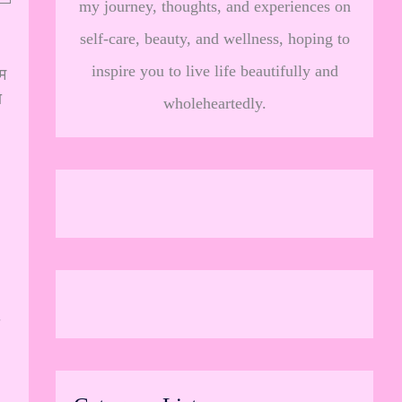
my journey, thoughts, and experiences on
self-care, beauty, and wellness, hoping to
inspire you to live life beautifully and
इम
ा
wholeheartedly.