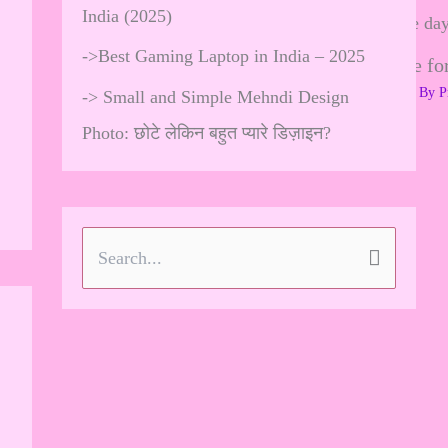
India (2025)
->
Best Gaming Laptop in India – 2025
The Perfect Dress Code for
Leave a Comment
/
Youth Spat
/ By
P
->
Small and Simple Mehndi Design
Photo: छोटे लेकिन बहुत प्यारे डिज़ाइन?
…
S
e
a
r
c
h