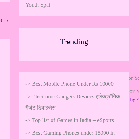
Youth Spat
st
→
Trending
->
Best Mobile Phone Under Rs 10000
Valentine’s Day Gifts for 
->
Electronic Gadgets Devices इलेक्ट्रॉनिक
Leave a Comment
/
Youth Spat
/ By
P
गैजेट डिवाइसेस
…
->
Top list of Games in India – eSports
->
Best Gaming Phones under 15000 in