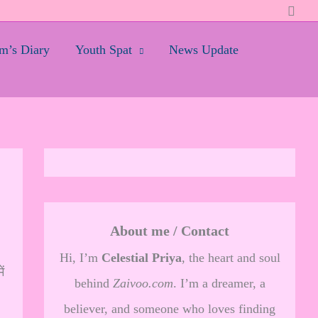
Searc
’s Diary
Youth Spat
News Update
About me / Contact
Hi, I’m
Celestial Priya
, the heart and soul
ं
behind
Zaivoo.com
. I’m a dreamer, a
believer, and someone who loves finding