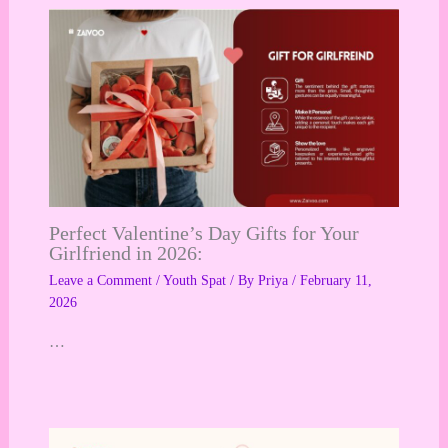
Perfect Valentine’s Day Gifts for Your
Girlfriend in 2026:
Leave a Comment
/
Youth Spat
/ By
Priya
/
February 11,
2026
…