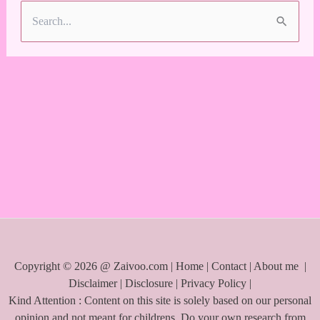
S
e
a
r
c
h
f
o
r
:
Copyright © 2026 @ Zaivoo.com |
Home
|
Contact
|
About me
|
Disclaimer
|
Disclosure
|
Privacy Policy
|
Kind Attention : Content on this site is solely based on our personal
opinion and not meant for childrens. Do your own research from