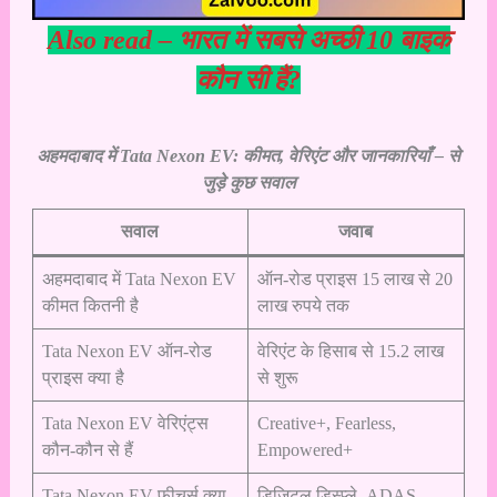
Also read –
भारत में सबसे अच्छी 10 बाइक
कौन सी हैं?
अहमदाबाद में Tata Nexon EV: कीमत, वेरिएंट और जानकारियाँ – से
जुड़े कुछ सवाल
सवाल
जवाब
अहमदाबाद में Tata Nexon EV
ऑन-रोड प्राइस 15 लाख से 20
कीमत कितनी है
लाख रुपये तक
Tata Nexon EV ऑन-रोड
वेरिएंट के हिसाब से 15.2 लाख
प्राइस क्या है
से शुरू
Tata Nexon EV वेरिएंट्स
Creative+, Fearless,
कौन-कौन से हैं
Empowered+
Tata Nexon EV फीचर्स क्या
डिजिटल डिस्प्ले, ADAS,