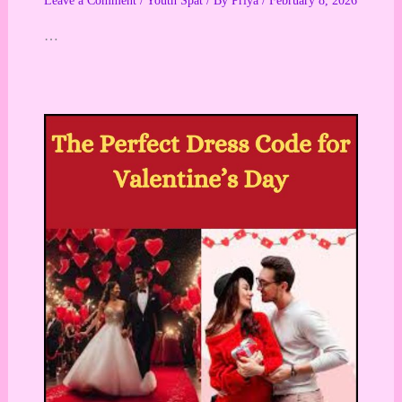
Leave a Comment
/
Youth Spat
/ By
Priya
/
February 8, 2026
…