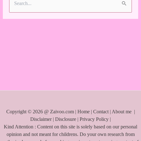
S
e
a
r
c
h
f
o
r
:
Copyright © 2026 @ Zaivoo.com |
Home
|
Contact
|
About me
|
Disclaimer
|
Disclosure
|
Privacy Policy
|
Kind Attention : Content on this site is solely based on our personal
opinion and not meant for childrens. Do your own research from