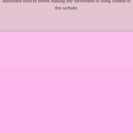
authorised sources before making any investment or using content of
this website.