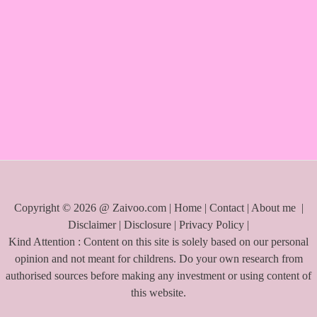
a
r
c
h
f
o
r
:
Copyright © 2026 @ Zaivoo.com |
Home
|
Contact
|
About me
|
Disclaimer
|
Disclosure
|
Privacy Policy
|
Kind Attention : Content on this site is solely based on our personal
opinion and not meant for childrens. Do your own research from
authorised sources before making any investment or using content of
this website.