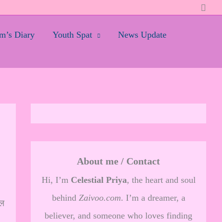
Searc
’s Diary
Youth Spat
News Update
About me / Contact
Hi, I’m
Celestial Priya
, the heart and soul
behind
Zaivoo.com
. I’m a dreamer, a
िल
believer, and someone who loves finding