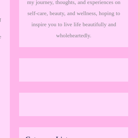
my journey, thoughts, and experiences on
self-care, beauty, and wellness, hoping to
ा
inspire you to live life beautifully and
wholeheartedly.
e