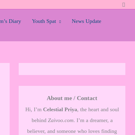
Searc
’s Diary
Youth Spat
News Update
About me / Contact
Hi, I’m
Celestial Priya
, the heart and soul
behind
Zaivoo.com
. I’m a dreamer, a
believer, and someone who loves finding