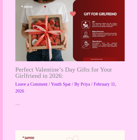
Perfect Valentine’s Day Gifts for Your
Girlfriend in 2026:
Leave a Comment
/
Youth Spat
/ By
Priya
/
February 11,
2026
…