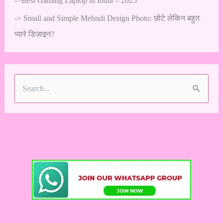
->
Best Gaming Laptop in India – 2025
->
Small and Simple Mehndi Design Photo: छोटे लेकिन बहुत
प्यारे डिज़ाइन?
S
e
a
r
c
h
f
o
r