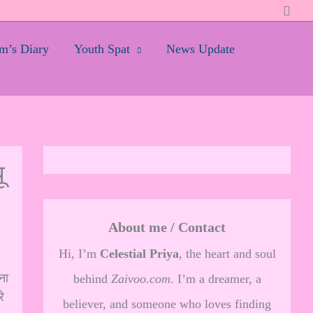
Searc
’s Diary
Youth Spat
News Update
ू
About me / Contact
Hi, I’m
Celestial Priya
, the heart and soul
ना
behind
Zaivoo.com
. I’m a dreamer, a
े
believer, and someone who loves finding