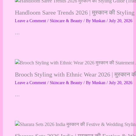
Handloom Saree Trends 2026 | मुस्कान की Stylin
Leave a Comment
/
Skincare & Beauty
/ By
Muskan
/
July 20, 2026
…
Brooch Styling with Ethnic Wear 2026 | मुस्कान क
Leave a Comment
/
Skincare & Beauty
/ By
Muskan
/
July 20, 2026
…