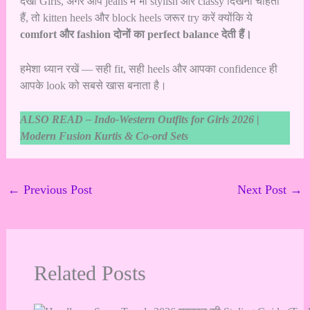
देखो Girls, अगर आप jeans में भी stylish और classy दिखना चाहती
हैं, तो kitten heels और block heels जरूर try करें क्योंकि ये
comfort और fashion दोनों का perfect balance देती हैं।
हमेशा ध्यान रखें — सही fit, सही heels और आपका confidence ही
आपके look को सबसे खास बनाता है।
ALSO READ –
Indo-Western Outfits for Girls 2026 |
Modern Fusion Kurtis & Co-ord Sets
←
Previous Post
Next Post
→
Related Posts