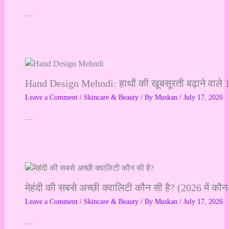
…
Hand Design Mehndi: हाथों की खूबसूरती बढ़ाने वाले 
Leave a Comment
/
Skincare & Beauty
/ By
Muskan
/
July 17, 2026
…
मेहंदी की सबसे अच्छी क्वालिटी कौन सी है? (2026 में कौन-
Leave a Comment
/
Skincare & Beauty
/ By
Muskan
/
July 17, 2026
…