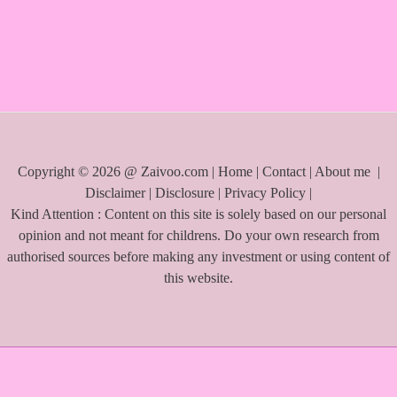
h
f
o
r
:
Copyright © 2026 @ Zaivoo.com |
Home
|
Contact
|
About me
|
Disclaimer
|
Disclosure
|
Privacy Policy
|
Kind Attention : Content on this site is solely based on our personal
opinion and not meant for childrens. Do your own research from
authorised sources before making any investment or using content of
this website.