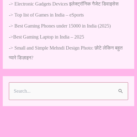
->
Electronic Gadgets Devices इलेक्ट्रॉनिक गैजेट डिवाइसेस
->
Top list of Games in India – eSports
->
Best Gaming Phones under 15000 in India (2025)
->
Best Gaming Laptop in India – 2025
->
Small and Simple Mehndi Design Photo: छोटे लेकिन बहुत
प्यारे डिज़ाइन?
S
e
a
r
c