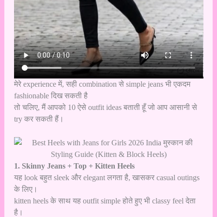
मेरे experience में, सही combination से simple jeans भी एकदम
fashionable दिख सकती है
तो चलिए, मैं आपको 10 ऐसे outfit ideas बताती हूँ जो आप आसानी से
try कर सकती हैं।
1. Skinny Jeans + Top + Kitten Heels
यह look बहुत sleek और elegant लगता है, खासकर casual outings
के लिए।
kitten heels के साथ यह outfit simple होते हुए भी classy feel देता
है।