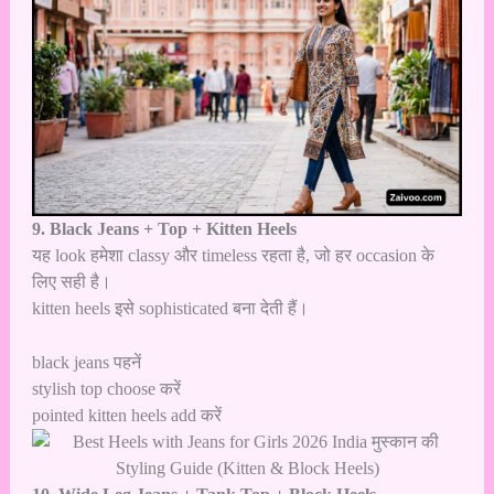
9. Black Jeans + Top + Kitten Heels
यह look हमेशा classy और timeless रहता है, जो हर occasion के
लिए सही है।
kitten heels इसे sophisticated बना देती हैं।
black jeans पहनें
stylish top choose करें
pointed kitten heels add करें