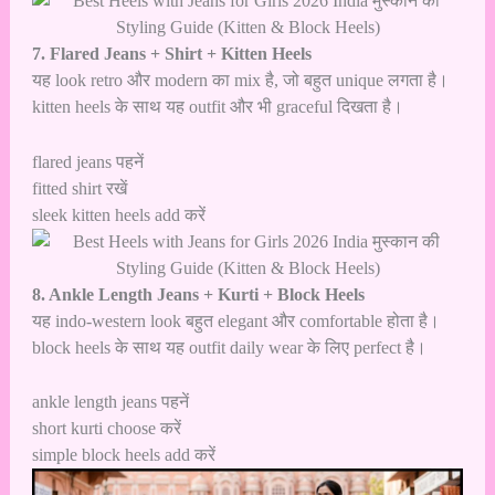
7. Flared Jeans + Shirt + Kitten Heels
यह look retro और modern का mix है, जो बहुत unique लगता है।
kitten heels के साथ यह outfit और भी graceful दिखता है।
flared jeans पहनें
fitted shirt रखें
sleek kitten heels add करें
8. Ankle Length Jeans + Kurti + Block Heels
यह indo-western look बहुत elegant और comfortable होता है।
block heels के साथ यह outfit daily wear के लिए perfect है।
ankle length jeans पहनें
short kurti choose करें
simple block heels add करें