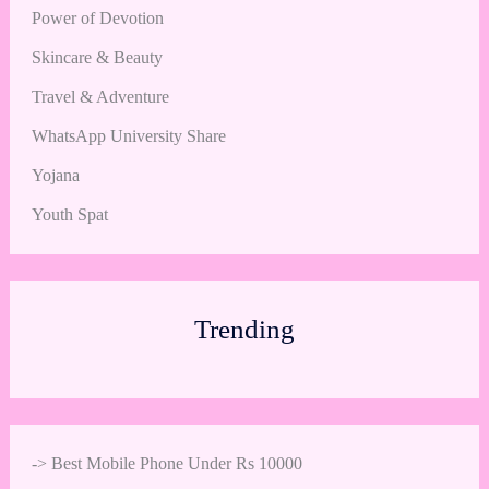
Power of Devotion
Skincare & Beauty
Travel & Adventure
WhatsApp University Share
Yojana
Youth Spat
Trending
->
Best Mobile Phone Under Rs 10000