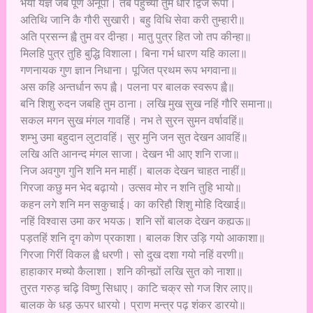
भयो यज्ञ जब पूर्ण अनूपा। तब पहुंच्यो तुम धरि द्विज रूपा।
अतिथि जानि कै गौरी सुखारी। बहु विधि सेवा करी तुम्हारी॥
अति प्रसन्न ह्वै तुम वर दीन्हा। मातु पुत्र हित जो तप कीन्हा॥
मिलहि पुत्र तुहि बुद्धि विशाला। बिना गर्भ धारण यहि काला॥
गणनायक गुण ज्ञान निधाना। पूजित प्रथम रूप भगवाना॥
अस कहि अन्तर्धान रूप ह्वै। पलना पर बालक स्वरूप ह्वै॥
बनि शिशु रुदन जबहि तुम ठाना। लखि मुख सुख नहिं गौरि समाना॥
सकल मगन सुख मंगल गावहिं। नभ ते सुरन सुमन वर्षावहिं॥
शम्भु उमा बहुदान लुटावहिं। सुर मुनि जन सुत देखन आवहिं॥
लखि अति आनन्द मंगल साजा। देखन भी आए शनि राजा॥
निज अवगुण गुनि शनि मन माहीं। बालक देखन चाहत नाहीं॥
गिरजा कछु मन भेद बढ़ायो। उत्सव मोर न शनि तुहि भायो॥
कहन लगे शनि मन सकुचाई। का करिहौ शिशु मोहि दिखाई॥
नहिं विश्वास उमा कर भयऊ। शनि सों बालक देखन कह्यऊ॥
पड़तहिं शनि दृग कोण प्रकाशा। बालक शिर उड़ि गयो आकाशा॥
गिरजा गिरीं विकल ह्वै धरणी। सो दुख दशा गयो नहिं वरणी॥
हाहाकार मच्यो कैलाशा। शनि कीन्ह्यों लखि सुत को नाशा॥
तुरत गरुड़ चढ़ि विष्णु सिधाए। काटि चक्र सो गज शिर लाए॥
बालक के धड़ ऊपर धारयो। प्राण मन्त्र पढ़ शंकर डारयो॥