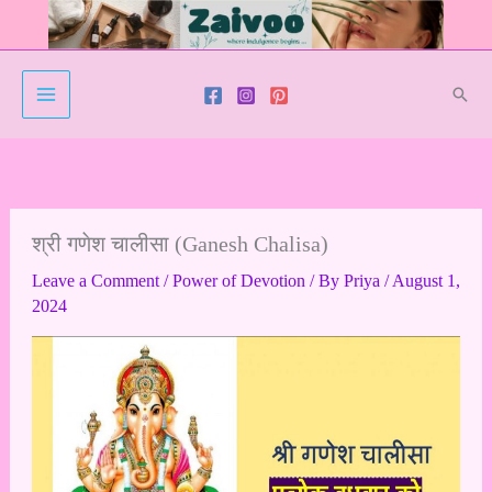
Skip
to
content
Sear
श्री गणेश चालीसा (Ganesh Chalisa)
Leave a Comment
/
Power of Devotion
/ By
Priya
/
August 1,
2024