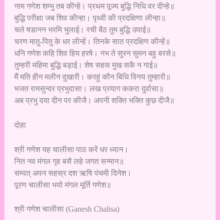
नाम गणेश शम्भु तब कीन्हे। प्रथम पूज्य बुद्धि निधि वर दीन्हे॥
बुद्धि परीक्षा जब शिव कीन्हा। पृथ्वी की प्रदक्षिणा लीन्हा॥
चले षडानन भरमि भुलाई। रची बैठ तुम बुद्धि उपाई॥
चरण मातु-पितु के धर लीन्हें। तिनके सात प्रदक्षिण कीन्हें॥
धनि गणेश कहि शिव हिय हरषे। नभ ते सुरन सुमन बहु बरसे॥
तुम्हरी महिमा बुद्धि बड़ाई। शेष सहस मुख सकै न गाई॥
मैं मति हीन मलीन दुखारी। करहुं कौन बिधि विनय तुम्हारी॥
भजत रामसुन्दर प्रभुदासा। लख प्रयाग ककरा दुर्वासा॥
अब प्रभु दया दीन पर कीजै। अपनी शक्ति भक्ति कुछ दीजै॥
दोहा
श्री गणेश यह चालीसा पाठ करें धर ध्यान।
नित नव मंगल गृह बसै लहे जगत सन्मान॥
सम्वत् अपन सहस्र दश ऋषि पंचमी दिनेश।
पूरण चालीसा भयो मंगल मूर्ति गणेश॥
श्री गणेश चालीसा (Ganesh Chalisa)