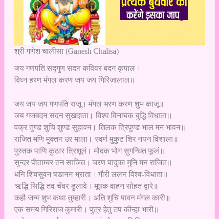
श्री गणेश चालीसा (Ganesh Chalisa)
जय गणपति सद्गुण सदन कविवर बदन कृपाल।
विघ्न हरण मंगल करण जय जय गिरिजालाल॥
जय जय जय गणपति राजू। मंगल भरण करण शुभ काजू॥
जय गजबदन सदन सुखदाता। विश्व विनायक बुद्धि विधाता॥
वक्र तुण्ड शुचि शुण्ड सुहावन। तिलक त्रिपुण्ड भाल मन भावन॥
राजित मणि मुक्तन उर माला। स्वर्ण मुकुट शिर नयन विशाला॥
पुस्तक पाणि कुठार त्रिशूलं। मोदक भोग सुगन्धित फूलं॥
सुन्दर पीताम्बर तन साजित। चरण पादुका मुनि मन राजित॥
धनि शिवसुवन षडानन भ्राता। गौरी ललन विश्व-विधाता॥
ऋद्धि सिद्धि तव चँवर डुलावे। मूषक वाहन सोहत द्वारे॥
कहौ जन्म शुभ कथा तुम्हारी। अति शुचि पावन मंगल कारी॥
एक समय गिरिराज कुमारी। पुत्र हेतु तप कीन्हा भारी॥