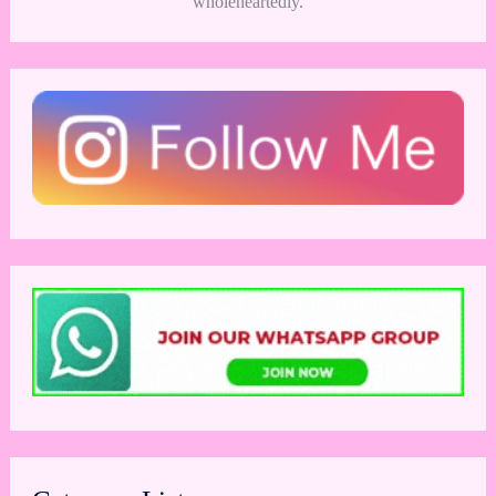
wholeheartedly.