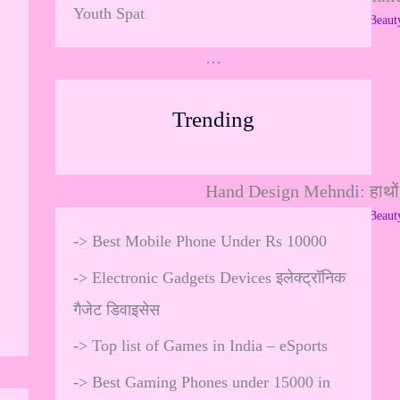
Youth Spat
Leave a Comment
/
Skincare & Beaut
…
Trending
Hand Design Mehndi: हाथों क
Leave a Comment
/
Skincare & Beaut
->
Best Mobile Phone Under Rs 10000
…
->
Electronic Gadgets Devices इलेक्ट्रॉनिक
गैजेट डिवाइसेस
->
Top list of Games in India – eSports
->
Best Gaming Phones under 15000 in