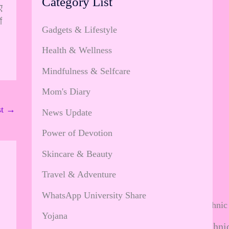
Category List
ए
ं
Gadgets & Lifestyle
Health & Wellness
Mindfulness & Selfcare
Mom's Diary
st
→
News Update
Power of Devotion
Skincare & Beauty
Travel & Adventure
WhatsApp University Share
Yojana
Brooch Styling with Ethnic