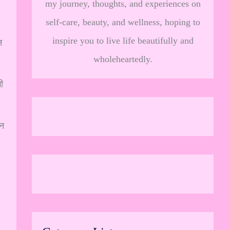
my journey, thoughts, and experiences on
self-care, beauty, and wellness, hoping to
inspire you to live life beautifully and
न
wholeheartedly.
ी
ीन