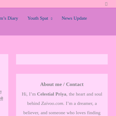
Searc
’s Diary
Youth Spat
News Update
About me / Contact
ा
Hi, I’m
Celestial Priya
, the heart and soul
ती
behind
Zaivoo.com
. I’m a dreamer, a
believer, and someone who loves finding